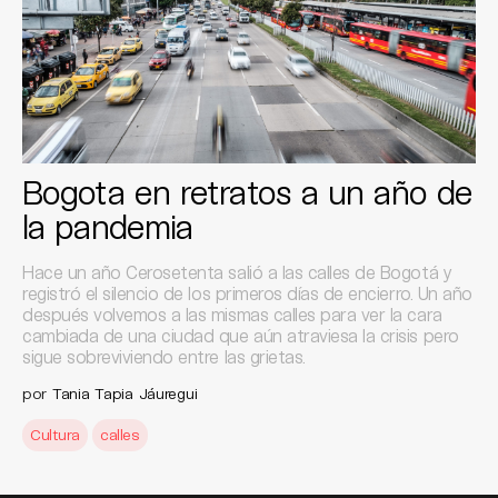
Bogota en retratos a un año de
la pandemia
Hace un año Cerosetenta salió a las calles de Bogotá y
registró el silencio de los primeros días de encierro. Un año
después volvemos a las mismas calles para ver la cara
cambiada de una ciudad que aún atraviesa la crisis pero
sigue sobreviviendo entre las grietas.
por
Tania Tapia Jáuregui
Cultura
calles