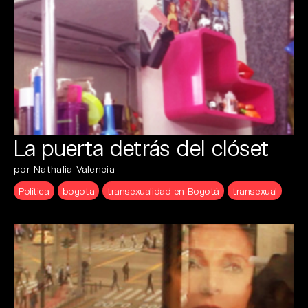
La puerta detrás del clóset
por Nathalia Valencia
Política
bogota
transexualidad en Bogotá
transexual