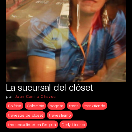
La sucursal del clóset
por
Juan Camilo Chaves
Política
Colombia
bogota
trans
tranxtienda
travestis de clóset
travestismo
transexualidad en Bogotá
Derly Linares