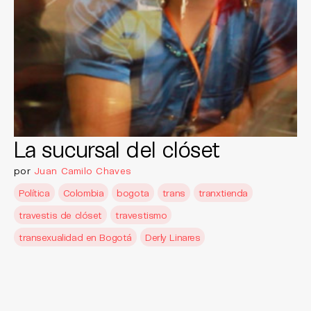
La sucursal del clóset
por
Juan Camilo Chaves
Política
Colombia
bogota
trans
tranxtienda
travestis de clóset
travestismo
transexualidad en Bogotá
Derly Linares