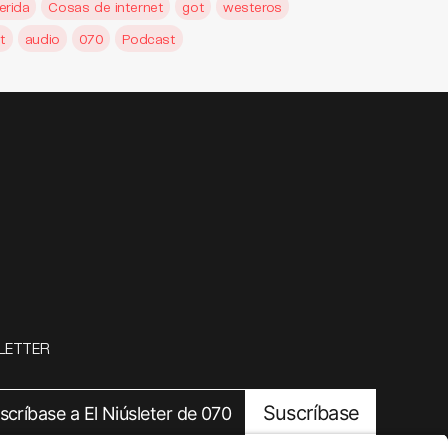
erida
Cosas de internet
got
westeros
t
audio
070
Podcast
LETTER
Suscríbase