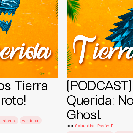
s Tierra
[PODCAST] 
roto!
Querida: N
Ghost
 internet
westeros
por
Sebastián Payán R.