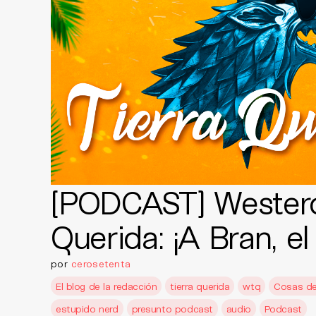
[PODCAST] Westero
Querida: ¡A Bran, el 
por
cerosetenta
El blog de la redacción
tierra querida
wtq
Cosas de
estupido nerd
presunto podcast
audio
Podcast