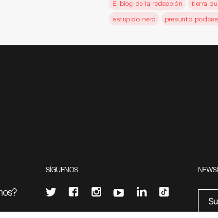
El blog de la redacción
tierra qu
estupido nerd
presunto podcas
SÍGUENOS
NEWS
mos?