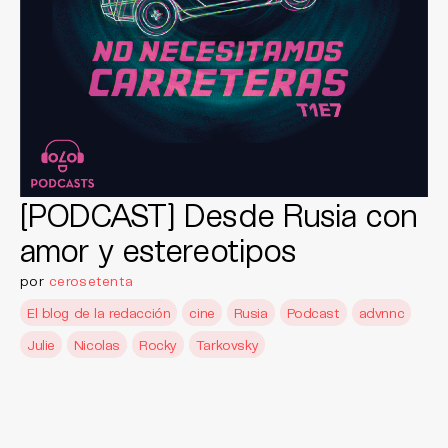
[PODCAST] Desde Rusia con
amor y estereotipos
por
cerosetenta
El blog de la redacción
cine
Rusia
Podcast
advnnc
Julie
Nicolas
Rocky
Tarkovsky