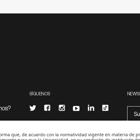
SÍGUENOS
NEWS
mos?
¿Quieres escribir en 070?
eciales
0
CONTÁCTANOS