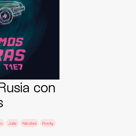
Rusia con
s
nc
Julie
Nicolas
Rocky