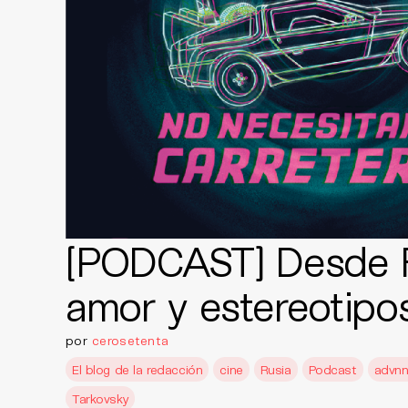
[PODCAST] Desde 
amor y estereotipo
por
cerosetenta
El blog de la redacción
cine
Rusia
Podcast
advn
Tarkovsky