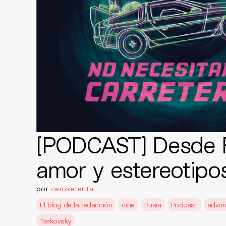
[PODCAST] Desde 
amor y estereotipo
por
cerosetenta
El blog de la redacción
cine
Rusia
Podcast
advn
Tarkovsky