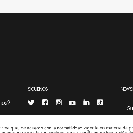
SÍGUENOS
NEWS
mos?
¿Quieres escribir en 070?
eciales
0
CONTÁCTANOS