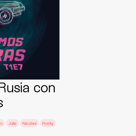
Rusia con
s
nc
Julie
Nicolas
Rocky