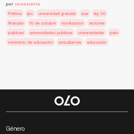
por
cerosetenta
Política
ipc
universidad gratuita
sue
ley 30
finanzas
10 de octubre
movilizacion
rectores
publicas
universidades publicas
universidades
paro
ministerio de educación
estudiantes
educación
Género