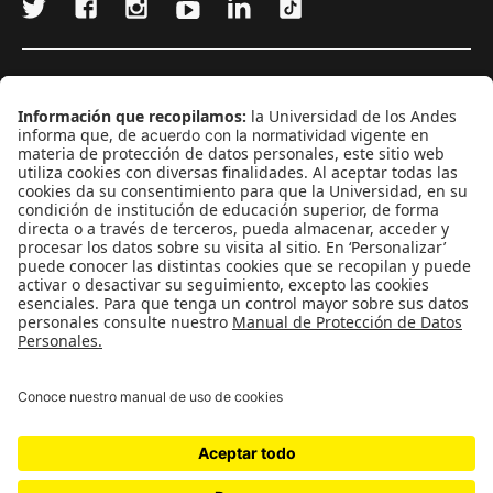
¿Quieres escribir en 070?
CONTÁCTANOS
cerosetenta@uniandes.edu.co
BOGOTÁ, COLOMBIA
NEWSLETTER
Suscríbase