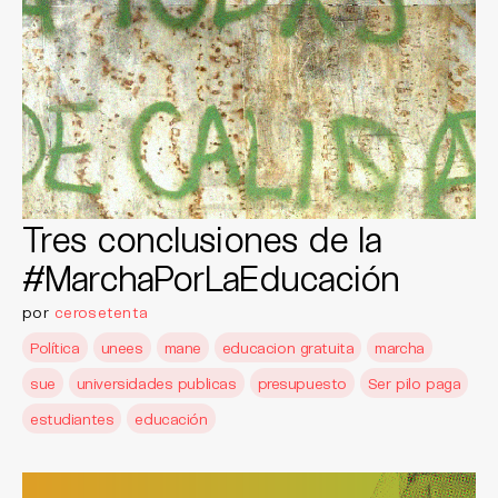
Tres conclusiones de la
#MarchaPorLaEducación
por
cerosetenta
Política
unees
mane
educacion gratuita
marcha
sue
universidades publicas
presupuesto
Ser pilo paga
estudiantes
educación