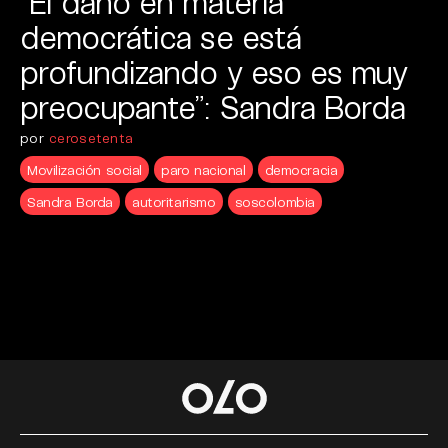
“El daño en materia
democrática se está
profundizando y eso es muy
preocupante”: Sandra Borda
por
cerosetenta
Movilización social
paro nacional
democracia
Sandra Borda
autoritarismo
soscolombia