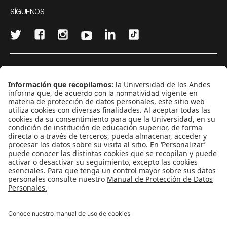
SÍGUENOS
¿Quieres escribir en 070?
CONTÁCTANOS
cerosetenta@uniandes.edu.co
BOGOTÁ, COLOMBIA
NEWSLETTER
Suscríbase