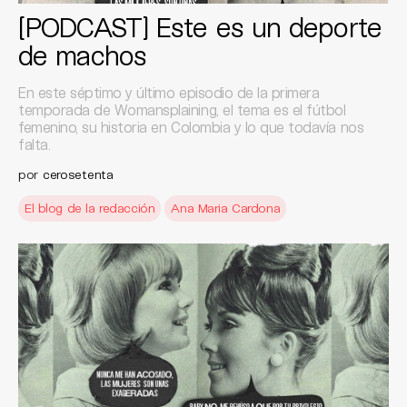
[PODCAST] Este es un deporte
de machos
En este séptimo y último episodio de la primera
temporada de Womansplaining, el tema es el fútbol
femenino, su historia en Colombia y lo que todavía nos
falta.
por
cerosetenta
El blog de la redacción
Ana Maria Cardona