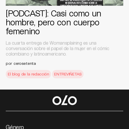
[PODCAST]: Casi como un
hombre, pero con cuerpo
femenino
La cuarta entrega de Womansplaining es una
conversación sobre el papel de la mujer en el cómic
colombiano y latinoamericano.
por
cerosetenta
El blog de la redacción
ENTREVIÑETAS
Género