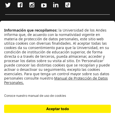
¿Quieres escribir en 070?
CONTÁCTANOS
cerosetenta@uniandes.edu.co
BOGOTÁ, COLOMBIA
NEWSLETTER
Suscríbase