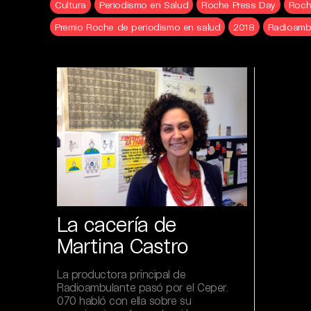
Cultura
Periodismo en Salud
Roche Press Day
Roch
Premio Roche de periodismo en salud
2018
Radioamb
La cacería de
Martina Castro
La productora principal de
Radioambulante pasó por el Ceper.
070 habló con ella sobre su