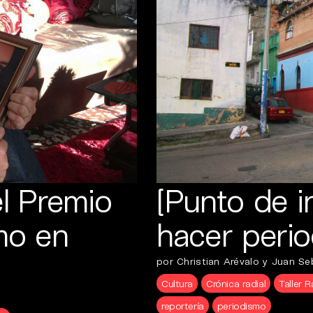
el Premio
[Punto de i
mo en
hacer peri
por Christian Arévalo y Juan Se
Cultura
Crónica radial
Taller 
reportería
periodismo