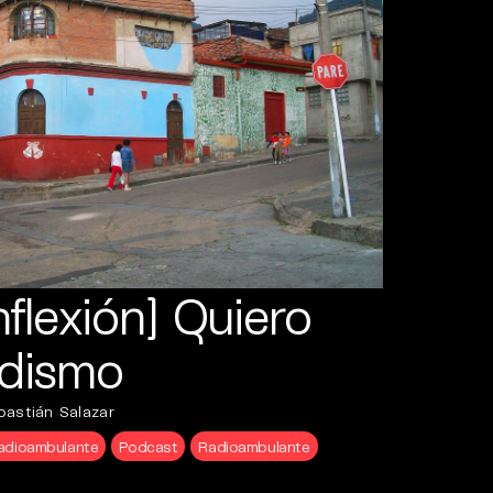
nflexión] Quiero
odismo
bastián Salazar
Radioambulante
Podcast
Radioambulante