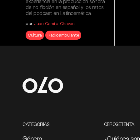
experiencia en la producción sonora
de no ficción en español y los retos
del podcast en Latinoamérica.
por
Juan Camilo Chaves
Cultura
Radioambulante
CATEGORÍAS
CEROSETENTA
Género
¿Quiénes so