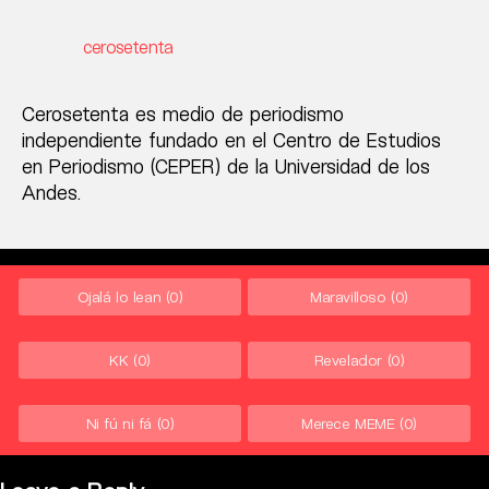
cerosetenta
Cerosetenta es medio de periodismo
independiente fundado en el Centro de Estudios
en Periodismo (CEPER) de la Universidad de los
Andes.
Ojalá lo lean
(0)
Maravilloso
(0)
KK
(0)
Revelador
(0)
Ni fú ni fá
(0)
Merece MEME
(0)