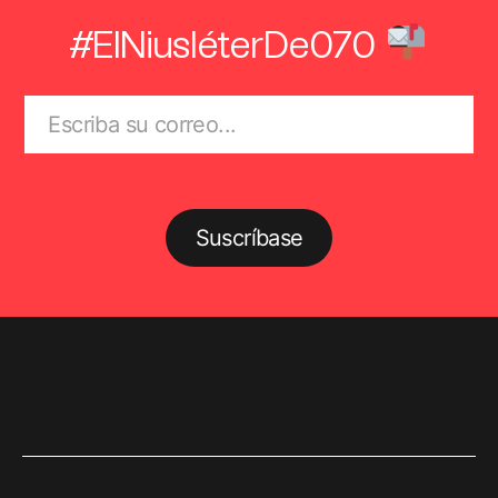
#ElNiusléterDe070
Suscríbase