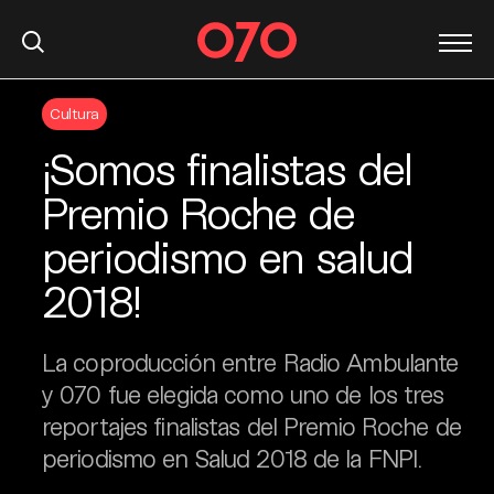
S
Cultura
k
i
¡Somos finalistas del
p
t
Premio Roche de
o
periodismo en salud
c
o
2018!
n
t
e
La coproducción entre Radio Ambulante
n
y 070 fue elegida como uno de los tres
t
reportajes finalistas del Premio Roche de
periodismo en Salud 2018 de la FNPI.