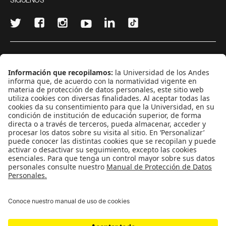
¿Quieres escribir en 070?
CONTÁCTANOS
cerosetenta@uniandes.edu.co
BOGOTÁ, COLOMBIA
NEWSLETTER
Suscríbase