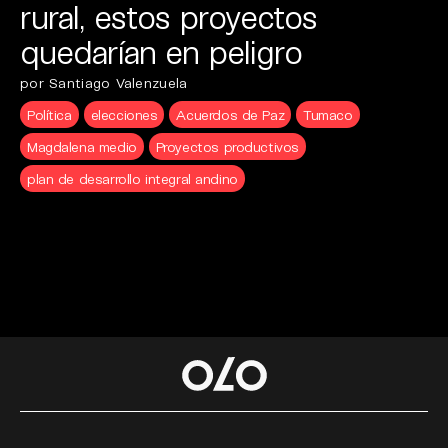
rural, estos proyectos
quedarían en peligro
por Santiago Valenzuela
Política
elecciones
Acuerdos de Paz
Tumaco
Magdalena medio
Proyectos productivos
plan de desarrollo integral andino