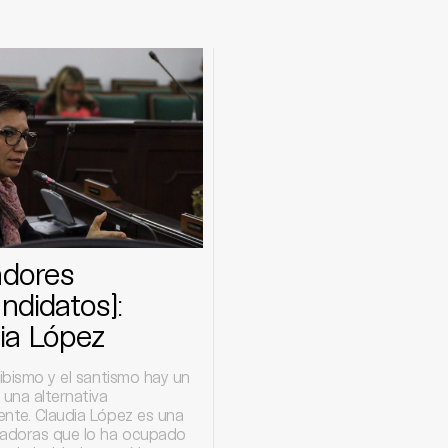
adores
ndidatos]:
ia López
ribismo y el santismo hay un
 una alternativa
ente. Claudia López es una
nadoras que lo ha ocupado