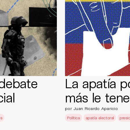
 debate
La apatía po
ial
más le ten
por Juan Ricardo Aparicio
es
Política
apatía electoral
presi