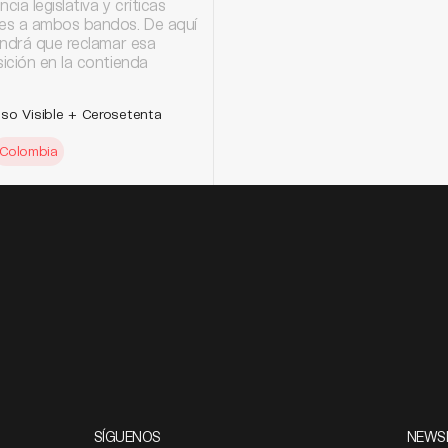
cia legislativa y críticas
s a ambos bandos. De aquí
endrá que reclamar esa
ición en la contienda
so Visible + Cerosetenta
Colombia
SÍGUENOS
NEWS