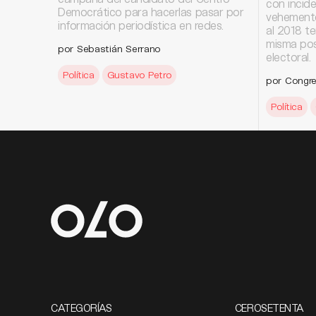
con inciden
Democrático para hacerlas pasar por
vehemente
información periodística en redes.
al 2018 t
misma pos
por Sebastián Serrano
electoral.
Política
Gustavo Petro
por Congre
Política
CATEGORÍAS
CEROSETENTA