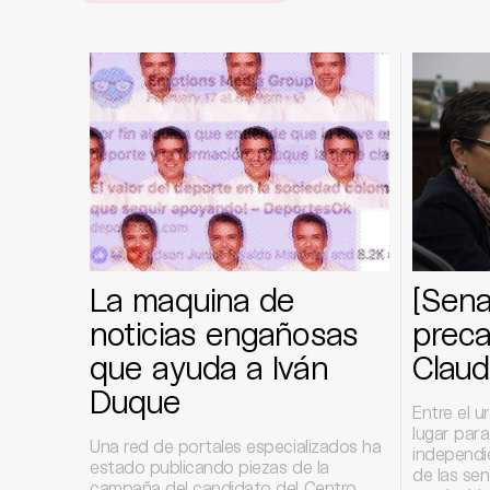
La maquina de
[Sen
noticias engañosas
preca
que ayuda a Iván
Claud
Duque
Entre el u
lugar para
Una red de portales especializados ha
independi
estado publicando piezas de la
de las se
campaña del candidato del Centro