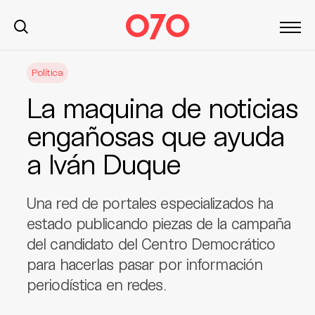
S
Política
k
i
La maquina de noticias
p
t
engañosas que ayuda
o
a Iván Duque
c
o
n
Una red de portales especializados ha
t
estado publicando piezas de la campaña
e
del candidato del Centro Democrático
n
t
para hacerlas pasar por información
periodística en redes.