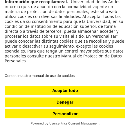
páginas la posibilidad de pagar dinero a cambio de
que sus publicaciones lleguen a una audiencia
mayor. Se trata de una práctica común que es
utilizada por marcas, organizaciones no
gubernamentales, políticos y medios comunicación,
¡Pacifista!
incluido.
Sin embargo, luego de que el congreso de los
Estados Unidos publicara en noviembre del año
pasado, una lista de contenidos que habían sido
promocionados durante la campaña presidencial
de 2016 por páginas que eran financiadas con
dinero de empresas rusas, la legitimidad de pautar
contenidos políticos en tiempos de campaña –en
especial cuando se hace a través de páginas
fachada como en el caso estadounidense– ha sido
puesta en duda. Camilo Sastoque no confirmó ni
desmintió que las publicaciones políticas
realizadas desde los portales de
Emotions Media