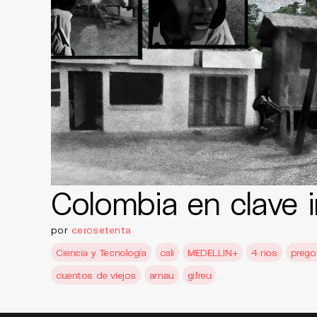
Colombia en clave i
por
cerosetenta
Ciencia y Tecnología
cali
MEDELLIN+
4 rios
prego
cuentos de viejos
arnau
gifreu