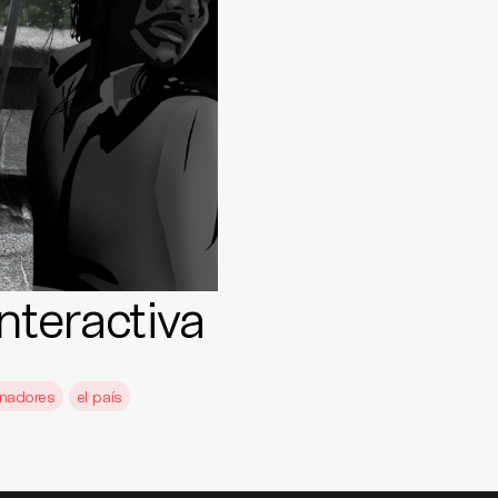
nteractiva
nadores
el país