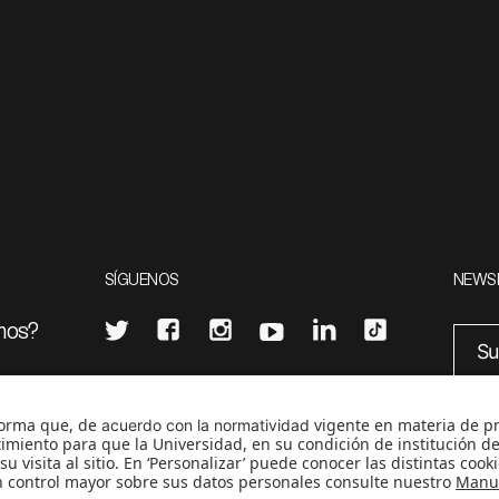
SÍGUENOS
NEWS
mos?
¿Quieres escribir en 070?
eciales
0
CONTÁCTANOS
cerosetenta@uniandes.edu.co