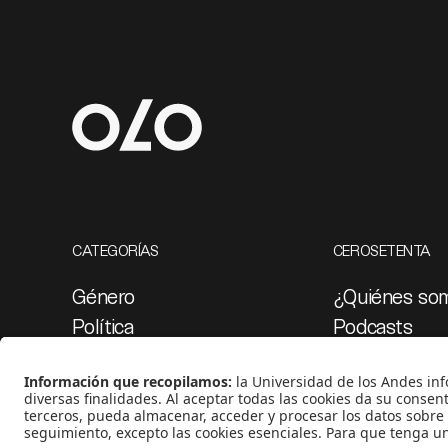
CATEGORÍAS
CEROSETENTA
Género
¿Quiénes so
Política
Podcasts
Cultura
Ediciones esp
Medio ambiente
Proyectos 07
Medios y periodismo
Ciudad