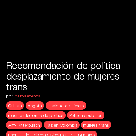
Recomendación de política:
desplazamiento de mujeres
trans
por
cerosetenta
Cultura
bogota
igualdad de género
recomendaciones de política
Políticas públicas
Amy Ritterbusch
Paz en Colombia
mujeres trans
Escuela de Gobierno Alberto Lleras Camargo