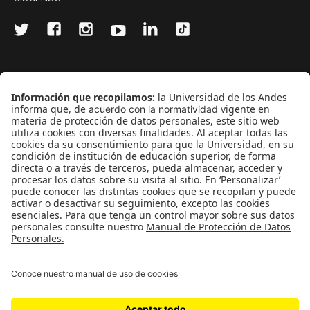
¿Quieres escribir en 070?
CONTÁCTANOS
cerosetenta@uniandes.edu.co
BOGOTÁ, COLOMBIA
NEWSLETTER
Suscríbase