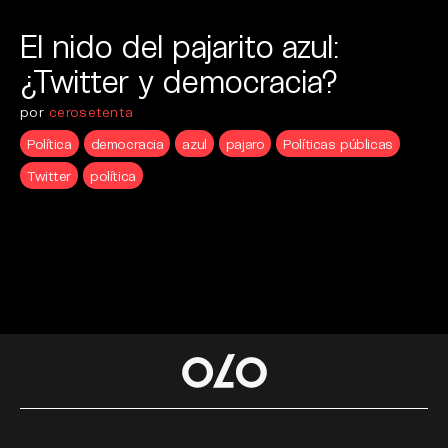
El nido del pajarito azul:
¿Twitter y democracia?
por
cerosetenta
Política
democracia
azul
pajaro
Políticas públicas
Twitter
política