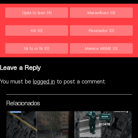
Ojalá lo lean
(4)
Maravilloso
(0)
KK
(0)
Revelador
(0)
Ni fú ni fá
(0)
Merece MEME
(0)
Leave a Reply
You must be
logged in
to post a comment.
Relacionados