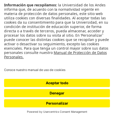
Género
Política
Cultura
Medio ambiente
Medios y periodismo
Ciudad
Movilización social
¿Quiénes somos?
Podcasts
Ediciones especiales
Proyectos 070