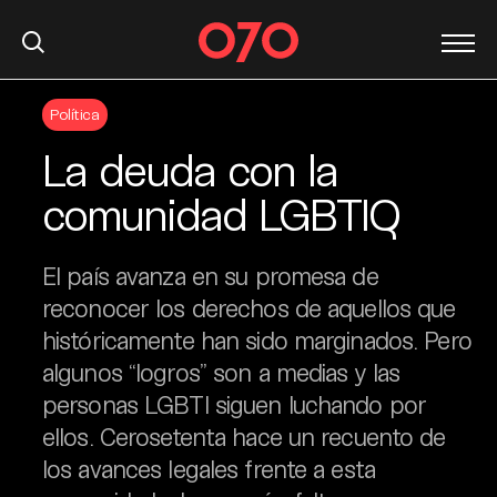
S
Política
k
i
La deuda con la
p
t
comunidad LGBTIQ
o
c
El país avanza en su promesa de
o
n
reconocer los derechos de aquellos que
t
históricamente han sido marginados. Pero
e
algunos “logros” son a medias y las
n
personas LGBTI siguen luchando por
t
ellos. Cerosetenta hace un recuento de
los avances legales frente a esta