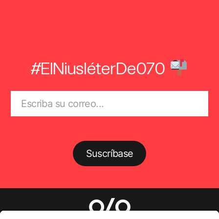
#ElNiusléterDe070
Suscríbase