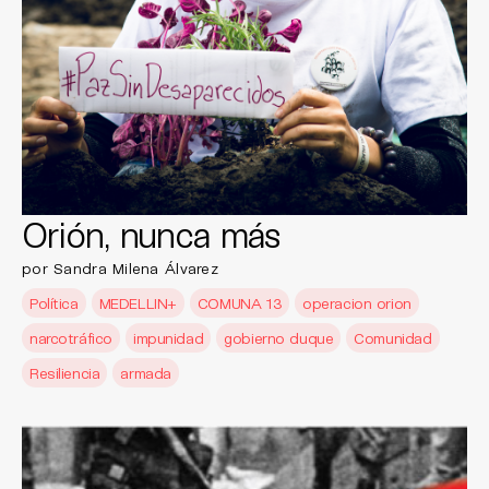
Orión, nunca más
por Sandra Milena Álvarez
Política
MEDELLIN+
COMUNA 13
operacion orion
narcotráfico
impunidad
gobierno duque
Comunidad
Resiliencia
armada