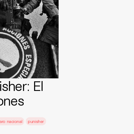
sher: El
ones
aro nacional
punisher