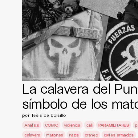
La calavera del Puni
símbolo de los mat
por Tesis de bolsillo
Análisis
COMIC
violencia
cali
PARAMILITARES
p
calavera
matones
nazis
craneo
civiles armados