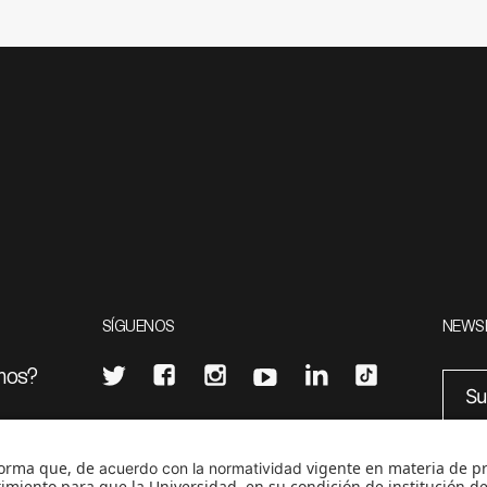
SÍGUENOS
NEWS
mos?
¿Quieres escribir en 070?
eciales
0
CONTÁCTANOS