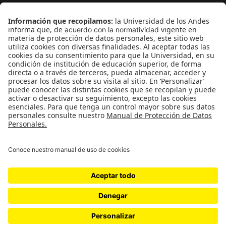
¿Quieres escribir en 070?
CONTÁCTANOS
cerosetenta@uniandes.edu.co
BOGOTÁ, COLOMBIA
NEWSLETTER
Suscríbase