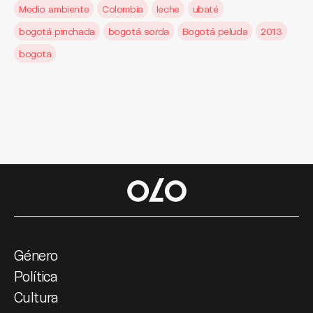
Medio ambiente
Colombia
leche
ubaté
bogotá pinchada
bogotá sorda
Bogotá peluda
2013
bogota
Género
Política
Cultura