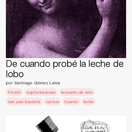
De cuando probé la leche de
lobo
por Santiago Gómez Lema
Ficción
euphorbeaceae
leonardo da vinci
san juan bautista
cactus
Cuento
leche