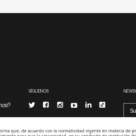
SÍGUENOS
NEWS
mos?
¿Quieres escribir en 070?
eciales
0
CONTÁCTANOS