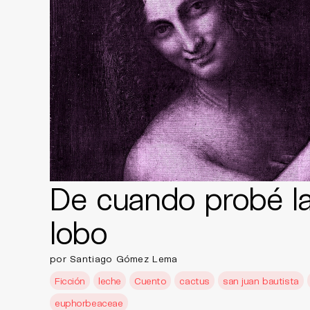
De cuando probé la
lobo
por Santiago Gómez Lema
Ficción
leche
Cuento
cactus
san juan bautista
euphorbeaceae