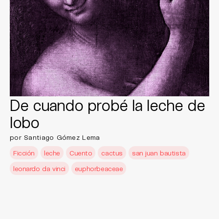
De cuando probé la leche de
lobo
por Santiago Gómez Lema
Ficción
leche
Cuento
cactus
san juan bautista
leonardo da vinci
euphorbeaceae