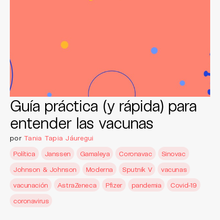
Guía práctica (y rápida) para
entender las vacunas
por
Tania Tapia Jáuregui
Política
Janssen
Gamaleya
Coronavac
Sinovac
Johnson & Johnson
Moderna
Sputnik V
vacunas
vacunación
AstraZeneca
Pfizer
pandemia
Covid-19
coronavirus