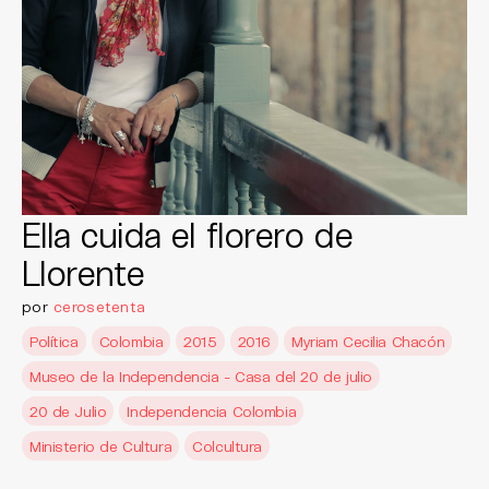
Ella cuida el florero de
Llorente
por
cerosetenta
Política
Colombia
2015
2016
Myriam Cecilia Chacón
Museo de la Independencia - Casa del 20 de julio
20 de Julio
Independencia Colombia
Ministerio de Cultura
Colcultura