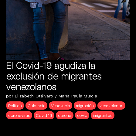
El Covid-19 agudiza la
exclusión de migrantes
venezolanos
por Elizabeth Otálvaro y María Paula Murcia
Política
Colombia
Venezuela
migración
venezolanos
coronavirus
Covid-19
corona
covid
imigrantes