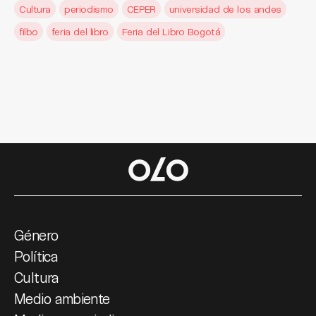
Cultura
periodismo
CEPER
universidad de los andes
filbo
feria del libro
Feria del Libro Bogotá
Género
Política
Cultura
Medio ambiente