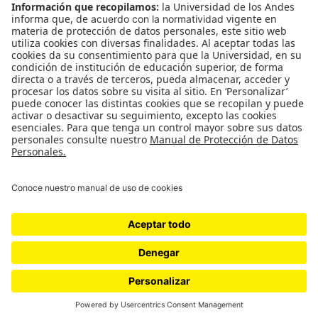
CONTÁCTANOS
cerosetenta@uniandes.edu.co
BOGOTÁ, COLOMBIA
NEWSLETTER
Suscríbase