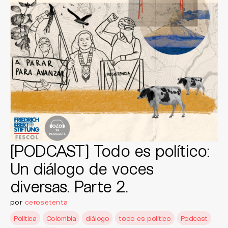
[PODCAST] Todo es político:
Un diálogo de voces
diversas. Parte 2.
por
cerosetenta
Política
Colombia
diálogo
todo es político
Podcast