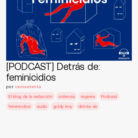
[PODCAST] Detrás de:
feminicidios
por
cerosetenta
El blog de la redacción
violencia
mujeres
Podcast
feminicidios
audio
goldy levy
detrás de