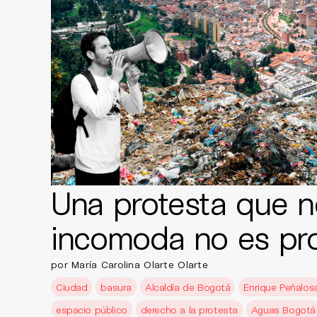
Una protesta que n
incomoda no es pr
por María Carolina Olarte Olarte
Ciudad
basura
Alcaldía de Bogotá
Enrique Peñalos
espacio público
derecho a la protesta
Aguas Bogotá