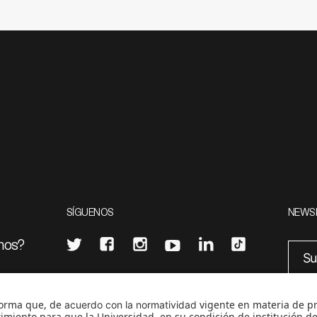
SÍGUENOS
NEWS
mos?
¿Quieres escribir en 070?
eciales
0
CONTÁCTANOS