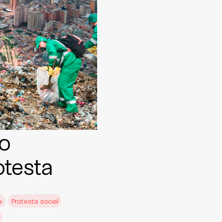
o
otesta
a
Protesta social