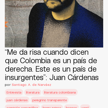
“Me da risa cuando dicen
que Colombia es un país de
derecha. Este es un país de
insurgentes”: Juan Cárdenas
por
Santiago A. de Narváez
Entrevista
literatura
literatura colombiana
juan cárdenas
peregrino transparente
comisión corográfica
henry prince
hongos
yagé