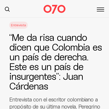
S
Entrevista
k
i
“Me da risa cuando
p
t
dicen que Colombia es
o
un país de derecha.
c
o
Este es un país de
n
t
insurgentes”: Juan
e
Cárdenas
n
t
Entrevista con el escritor colombiano a
propósito de su última novela, Peregrino