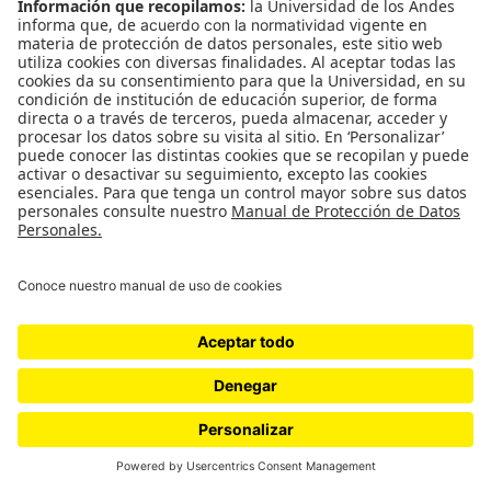
XlX. Y él hablaba de las variaciones históricas de
las formas de las imágenes –el
pathosformel
, la
forma sensible–, que son formas históricas sujetas
a transformaciones a lo largo del tiempo. Lo
interesante para él es ir siguiendo esas formas. Y
cuando Warburg estaba pensando en Darwin
estaba pensando la historia de las imágenes como
quien piensa la historia de una especie, de la
morfología de una especie. Ese sería el origen
intelectual de esa idea.
(en los 90 el mercado se volvió el
único criterio de lectura)
P: Ya…
R: Pero también hay un origen biográfico, que yo lo
cuento en
Volver a comer del árbol de la ciencia
,