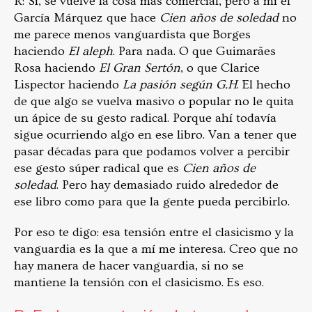
R: Sí, se vuelve la cosa más comercial, pero a mí el
García Márquez que hace
Cien años de soledad
no
me parece menos vanguardista que Borges
haciendo
El aleph
. Para nada. O que Guimarães
Rosa haciendo
El Gran Sertón
, o que Clarice
Lispector haciendo
La pasión según G.H
. El hecho
de que algo se vuelva masivo o popular no le quita
un ápice de su gesto radical. Porque ahí todavía
sigue ocurriendo algo en ese libro. Van a tener que
pasar décadas para que podamos volver a percibir
ese gesto súper radical que es
Cien años de
soledad
. Pero hay demasiado ruido alrededor de
ese libro como para que la gente pueda percibirlo.
Por eso te digo: esa tensión entre el clasicismo y la
vanguardia es la que a mí me interesa. Creo que no
hay manera de hacer vanguardia, si no se
mantiene la tensión con el clasicismo. Es eso.