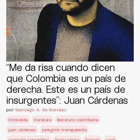
“Me da risa cuando dicen
que Colombia es un país de
derecha. Este es un país de
insurgentes”: Juan Cárdenas
por
Santiago A. de Narváez
Entrevista
literatura
literatura colombiana
juan cárdenas
peregrino transparente
comisión corográfica
henry prince
hongos
yagé