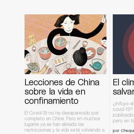
Lecciones de China
El cl
sobre la vida en
salva
confinamiento
¿Influye e
covid-19? 
El Covid-19 no ha desaparecido por
publicado
completo en China. Pero en muchos
pero, en t
lugares ya se han aliviado las
restricciones y la vida está volviendo a
por Chequ