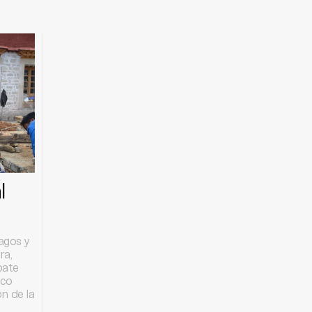
l
lagos y
ra,
bate
oco
ón de la