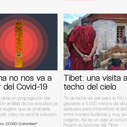
ima no nos va a
Tibet: una visita a
r del Covid-19
techo del cielo
l clima en propagación del
Té de leche de yak para el frío, 
Un análisis de los estudios ya
glaciares a 5.000 metros de altu
s sugiere que es probable,
aplausos para intensificar el de
odo caso, no será la solución.
entre monjes budistas y muy p
oxígeno. Así es un viaje al coraz
eo COVID-Colombia*
Región Autónoma del Tibet.