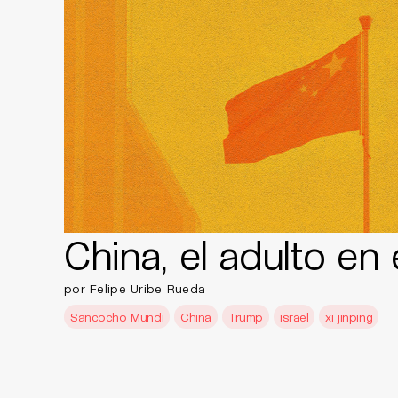
China, el adulto en 
por Felipe Uribe Rueda
Sancocho Mundi
China
Trump
israel
xi jinping