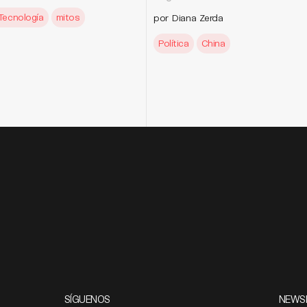
Tecnología
mitos
por Diana Zerda
Política
China
SÍGUENOS
NEWS