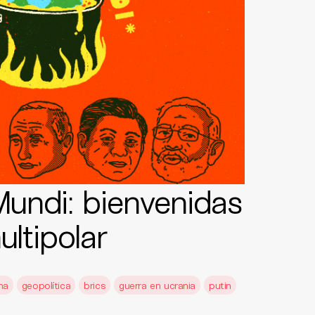
undi: bienvenidas
ltipolar
na
geopolítica
brics
guerra en ucrania
putin