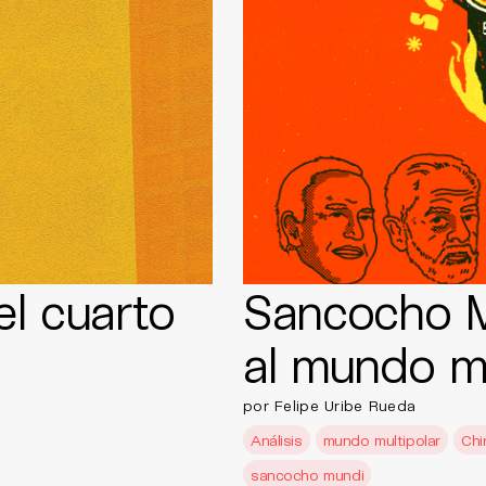
el cuarto
Sancocho M
al mundo mu
por Felipe Uribe Rueda
Análisis
mundo multipolar
Chi
sancocho mundi