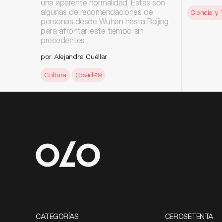
una aparente normalidad. Estas son
algunas de recomendaciones de
Ciencia y 
personas desde Wuhan hasta Beijing
para afrontar este tiempo sin
precedentes
por Alejandra Cuéllar
Cultura
Covid-19
CATEGORÍAS
CEROSETENTA