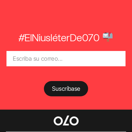
#ElNiusléterDe070
Suscríbase