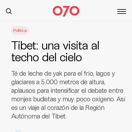
S
Política
k
i
Tibet: una visita al
p
t
techo del cielo
o
c
Té de leche de yak para el frío, lagos y
o
n
glaciares a 5.000 metros de altura,
t
aplausos para intensificar el debate entre
e
monjes budistas y muy poco oxígeno. Así
n
es un viaje al corazón de la Región
t
Autónoma del Tibet.