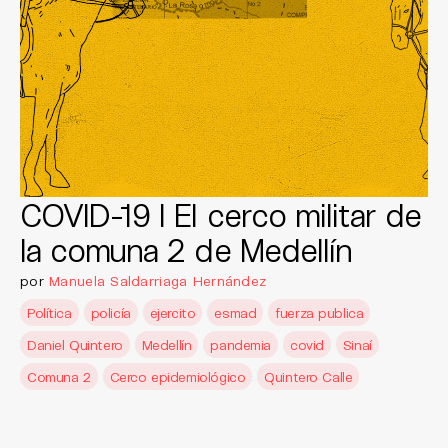
COVID-19 I El cerco militar de
la comuna 2 de Medellín
por
Manuela Saldarriaga Hernández
Política
policía
ejercito
esmad
fuerza publica
Daniel Quintero
Medellín
pandemia
covid
Sinaí
Comuna 2
Cerco epidemiológico
Quintero Calle