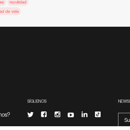
des
movilidad
dad de vida
SÍGUENOS
NEWS
mos?