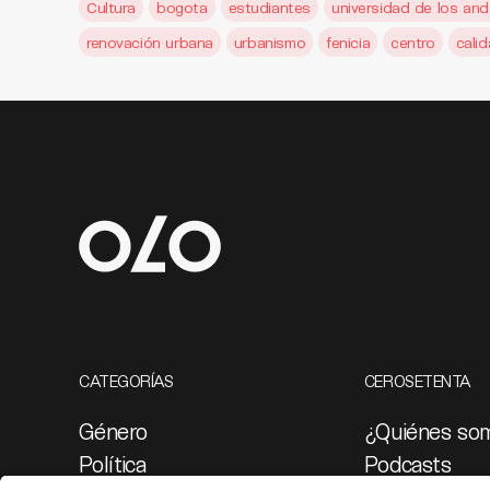
Cultura
bogota
estudiantes
universidad de los an
renovación urbana
urbanismo
fenicia
centro
cali
CATEGORÍAS
CEROSETENTA
Género
¿Quiénes so
Política
Podcasts