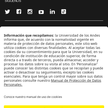
SÍGUENOS
¿Quieres escribir en 070?
CONTÁCTANOS
cerosetenta@uniandes.edu.co
BOGOTÁ, COLOMBIA
NEWSLETTER
Suscríbase