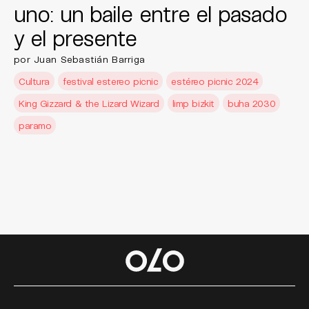
uno: un baile entre el pasado
y el presente
por Juan Sebastián Barriga
Cultura
festival estereo picnic
estéreo picnic 2024
King Gizzard & the Lizard Wizard
limp bizkit
buha 2030
paramo