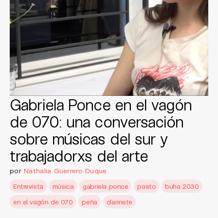
Gabriela Ponce en el vagón
de 070: una conversación
sobre músicas del sur y
trabajadorxs del arte
por
Nathalia Guerrero Duque
Entrevista
música
gabriela ponce
pasto
buha 2030
en el vagón de 070
peña
clarinete