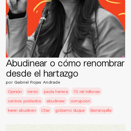
Abudinear o cómo renombrar
desde el hartazgo
por Gabriel Rojas Andrade
Opinión
mintic
paola herrera
70 mil millones
centros poblados
abudinear
corrupcion
karen abudinen
Char
gobierno duque
Barranquilla