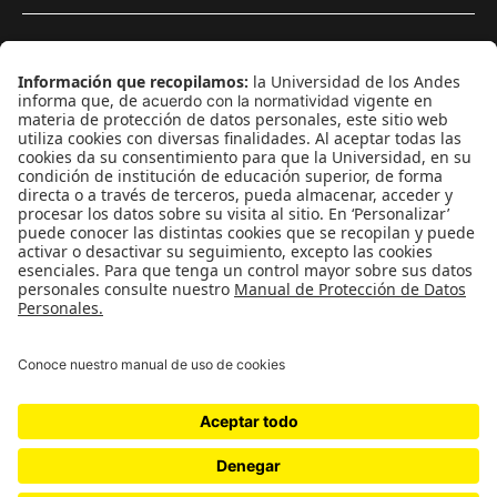
¿Quieres escribir en 070?
CONTÁCTANOS
cerosetenta@uniandes.edu.co
BOGOTÁ, COLOMBIA
NEWSLETTER
Suscríbase