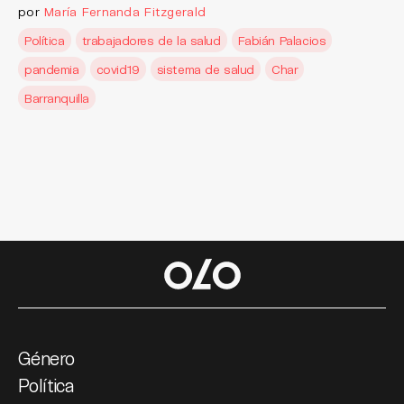
por
María Fernanda Fitzgerald
Política
trabajadores de la salud
Fabián Palacios
pandemia
covid19
sistema de salud
Char
Barranquilla
Género
Política