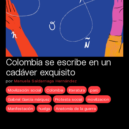
Colombia se escribe en un
cadáver exquisito
por
Manuela Saldarriaga Hernández
Movilización social
Colombia
literatura
paro
Gabriel García márquez
Protesta social
movilizacion
Manifestación
huelga
Anatomía de la guerra