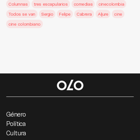
Columnas
tres escapularios
comedias
cinecolombia
Todos se van
Sergio
Felipe
Cabrera
Aljure
cine
cine colombiano
Género
Política
Cultura