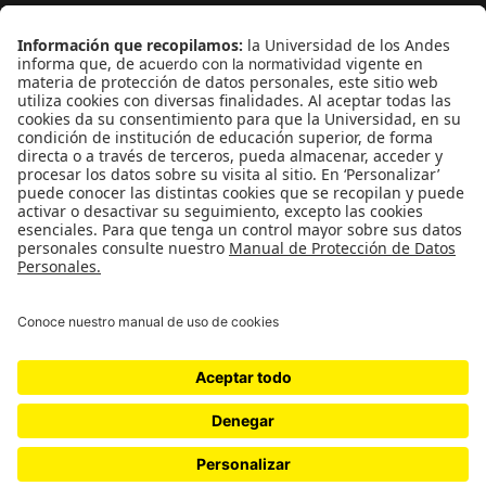
¿Quieres escribir en 070?
CONTÁCTANOS
cerosetenta@uniandes.edu.co
BOGOTÁ, COLOMBIA
NEWSLETTER
Suscríbase