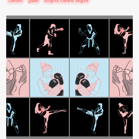
Género
galán
bogotá camina segura