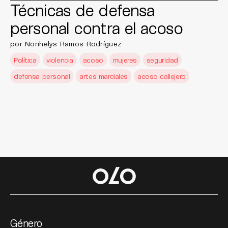
Técnicas de defensa
personal contra el acoso
por Norihelys Ramos Rodríguez
Política
violencia
acoso
mujeres
seguridad
defensa personal
artes marciales
acoso callejero
Género