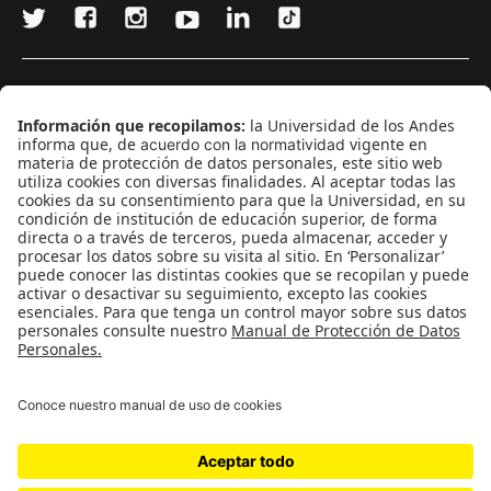
¿Quieres escribir en 070?
CONTÁCTANOS
cerosetenta@uniandes.edu.co
BOGOTÁ, COLOMBIA
NEWSLETTER
Suscríbase