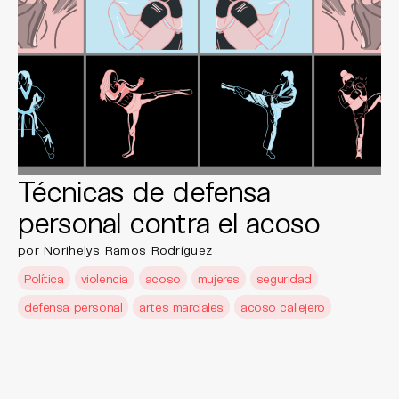
Técnicas de defensa
personal contra el acoso
por Norihelys Ramos Rodríguez
Política
violencia
acoso
mujeres
seguridad
defensa personal
artes marciales
acoso callejero