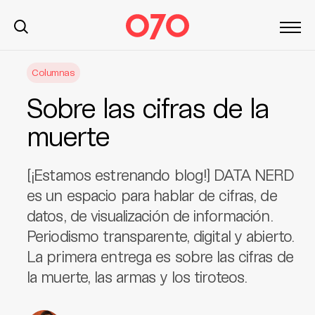
S
Columnas
k
i
Sobre las cifras de la
p
t
muerte
o
c
[¡Estamos estrenando blog!] DATA NERD
o
n
es un espacio para hablar de cifras, de
t
datos, de visualización de información.
e
Periodismo transparente, digital y abierto.
n
La primera entrega es sobre las cifras de
t
la muerte, las armas y los tiroteos.