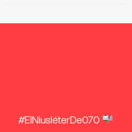
#ElNiusléterDe070