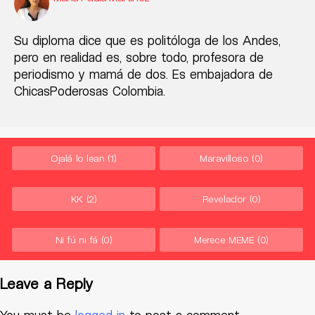
Su diploma dice que es politóloga de los Andes,
pero en realidad es, sobre todo, profesora de
periodismo y mamá de dos. Es embajadora de
ChicasPoderosas Colombia.
Ojalá lo lean
(1)
Maravilloso
(0)
KK
(2)
Revelador
(0)
Ni fú ni fá
(0)
Merece MEME
(0)
Leave a Reply