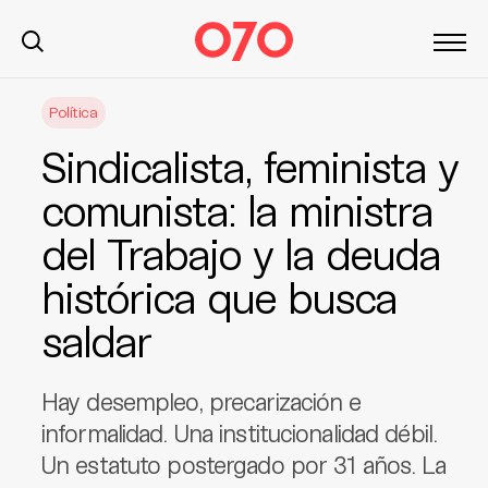
S
Política
k
i
Sindicalista, feminista y
p
t
comunista: la ministra
o
del Trabajo y la deuda
c
o
histórica que busca
n
t
saldar
e
n
Hay desempleo, precarización e
t
informalidad. Una institucionalidad débil.
Un estatuto postergado por 31 años. La