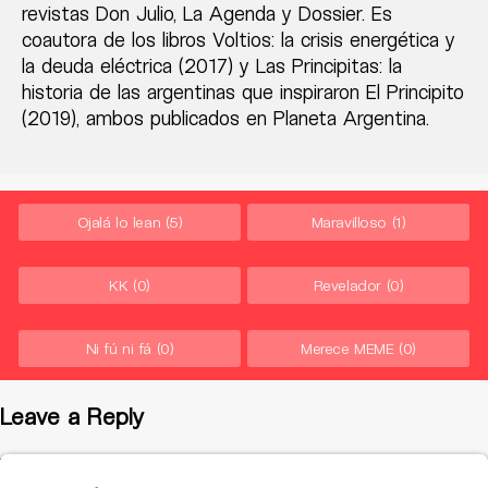
revistas Don Julio, La Agenda y Dossier. Es
coautora de los libros Voltios: la crisis energética y
la deuda eléctrica (2017) y Las Principitas: la
historia de las argentinas que inspiraron El Principito
(2019), ambos publicados en Planeta Argentina.
Ojalá lo lean
(5)
Maravilloso
(1)
KK
(0)
Revelador
(0)
Ni fú ni fá
(0)
Merece MEME
(0)
Leave a Reply
You must be
logged in
to post a comment.