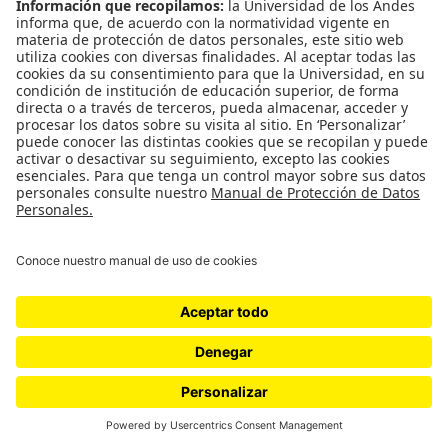
construyendo nuevos mundos en aguas
internacionales, visionarios que creen que el
océano puede brindar la solución definitiva a la
supervivencia de nuestra especie.
Duración:
11 min 58 seg
País:
Sealand (a las afueras de Gran Bretaña)
Videógrafos:
Ed Ou y Fabio Nascimento
Episodio 4 – La tubería mágica