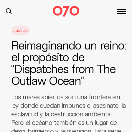
S
Justicia
k
i
Reimaginando un reino:
p
t
el propósito de
o
“Dispatches from The
c
o
Outlaw Ocean”
n
t
e
Los mares abiertos son una frontera sin
n
ley donde quedan impunes el asesinato, la
t
esclavitud y la destrucción ambiental.
Pero el océano también es un lugar de
descubrimiento y reinvención. Esta serie