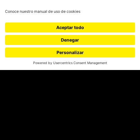
¿Quieres escribir en 070?
CONTÁCTANOS
cerosetenta@uniandes.edu.co
BOGOTÁ, COLOMBIA
NEWSLETTER
Suscríbase