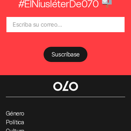
#ElNiusléterDe070
Suscríbase
Género
Política
Cultura