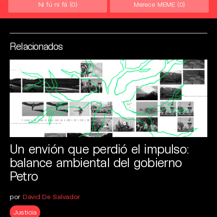
Ni fú ni fá
(0)
Merece MEME
(0)
Relacionados
Un envión que perdió el impulso:
balance ambiental del gobierno
Petro
por
David De Salvador
Justicia