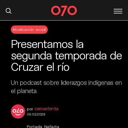
S
Movilización social
k
i
Presentamos la
p
t
segunda temporada de
o
Cruzar el río
c
o
n
Un podcast sobre liderazgos indígenas en
t
el planeta.
e
n
t
cerosetenta
por
05.02.2026
Portada: Nefazta