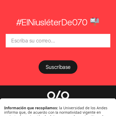
#ElNiusléterDe070
Suscríbase