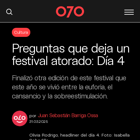
S
Cultura
k
i
Preguntas que deja un
p
t
festival atorado: Día 4
o
c
Finalizó otra edición de este festival que
o
n
este año se vivió entre la euforia, el
t
cansancio y la sobreestimulación.
e
n
Juan Sebastián Barriga Ossa
t
por
31.03.2025
Olivia Rodrigo, headliner del día 4. Foto: Isabella