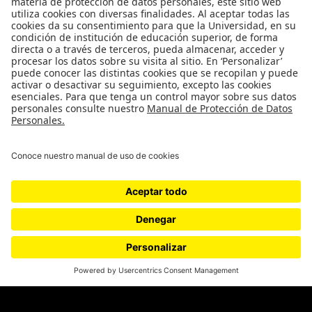
Género
Política
Cultura
Medio ambiente
Medios y periodismo
Ciudad
Movilización social
¿Quiénes somos?
Podcasts
Ediciones especiales
Proyectos 070
SÍGUENOS