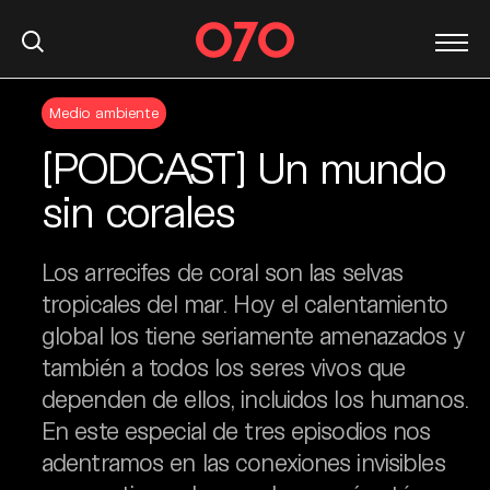
S
Medio ambiente
k
i
[PODCAST] Un mundo
p
t
sin corales
o
c
Los arrecifes de coral son las selvas
o
n
tropicales del mar. Hoy el calentamiento
t
global los tiene seriamente amenazados y
e
también a todos los seres vivos que
n
dependen de ellos, incluidos los humanos.
t
En este especial de tres episodios nos
adentramos en las conexiones invisibles