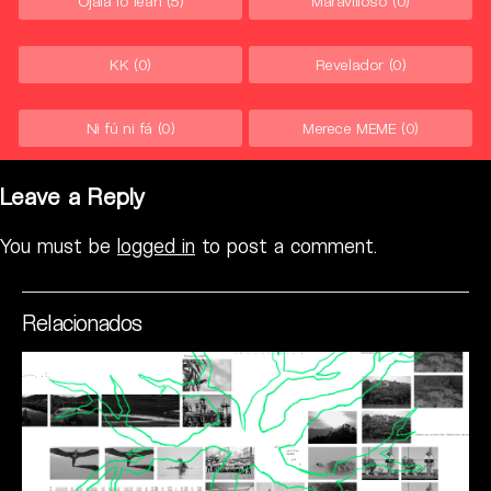
Ojalá lo lean
(5)
Maravilloso
(0)
KK
(0)
Revelador
(0)
Ni fú ni fá
(0)
Merece MEME
(0)
Leave a Reply
You must be
logged in
to post a comment.
Relacionados