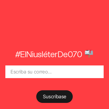
#ElNiusléterDe070
Suscríbase