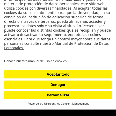
Podcasts
Ediciones especiales
Proyectos 070
SÍGUENOS
¿Quieres escribir en 070?
CONTÁCTANOS
cerosetenta@uniandes.edu.co
BOGOTÁ, COLOMBIA