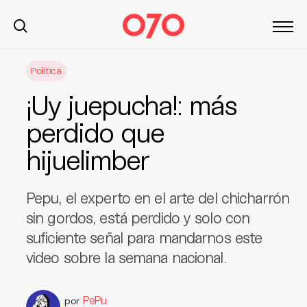
S
Política
k
i
¡Uy juepucha!: más
p
t
perdido que
o
hijuelimber
c
o
n
Pepu, el experto en el arte del chicharrón
t
sin gordos, está perdido y solo con
e
suficiente señal para mandarnos este
n
t
video sobre la semana nacional.
PePu
por