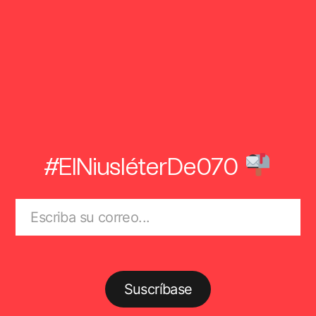
#ElNiusléterDe070
Suscríbase