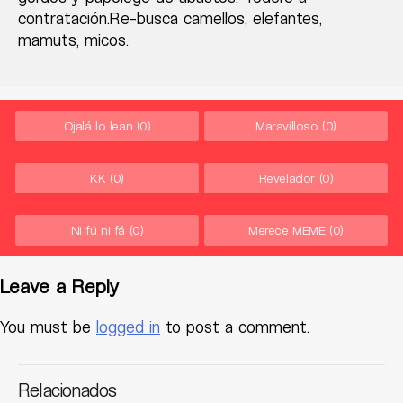
contratación.Re-busca camellos, elefantes,
mamuts, micos.
Ojalá lo lean
(0)
Maravilloso
(0)
KK
(0)
Revelador
(0)
Ni fú ni fá
(0)
Merece MEME
(0)
Leave a Reply
You must be
logged in
to post a comment.
Relacionados